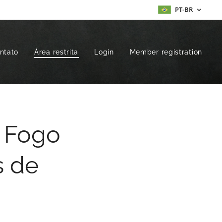
PT-BR
ntato
Área restrita
Login
Member registration
m Fogo
 de