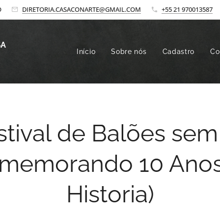
O
DIRETORIA.CASACONARTE@GMAIL.COM
+55 21 970013587
SA
Início
Sobre nós
Cadastro
Co
stival de Balões se
omemorando 10 Anos
Historia)