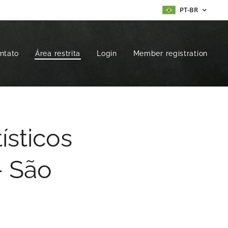
PT-BR
ntato
Área restrita
Login
Member registration
ísticos
- São