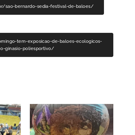
r/sao-bernardo-sedia-festival-de-baloes/
mingo-tem-exposicao-de-baloes-ecologicos-
o-ginasio-poliesportivo/