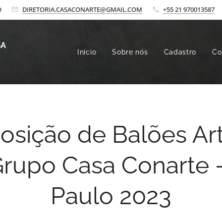
O
DIRETORIA.CASACONARTE@GMAIL.COM
+55 21 970013587
SA
Início
Sobre nós
Cadastro
Co
osição de Balões Art
rupo Casa Conarte 
Paulo 2023